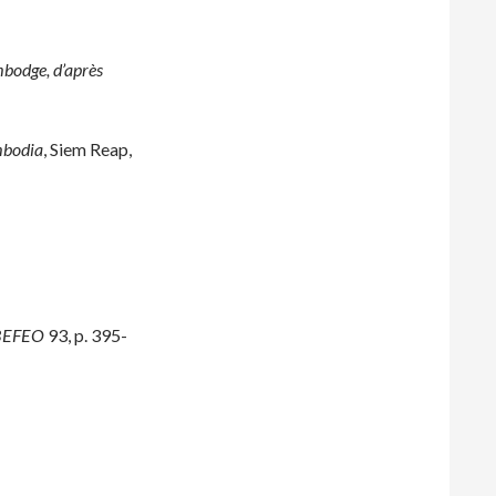
mbodge, d’après
mbodia
, Siem Reap,
BEFEO
93, p. 395-