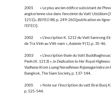
2001 « Le plus ancien édifice subsistant de Phno
angkorienne sise dans l’enceinte du Vatt Uņņālom [l’
1211]»,
BEFEO
88, p. 249-260 [publication en ligne s
l’EFEO].
2002 « L’inscription K. 1212 du Vatt Samrong Ek 
de Tra Vinh au Viêt-nam »,
Aséanie
9 (1), p. 35-46.
2003 « L’inscription thaïe du Vatt Buddhaghosa
Penh (K. 1213) », in
Dedication to Her Royal Highness 
Vadhana Krom Luang Naradhiwas Rajanagarindra on 
Bangkok, The Siam Society, p. 137-144.
2005 « Note sur l’inscription du vatt Brai Buoj K.
p. 525-544.