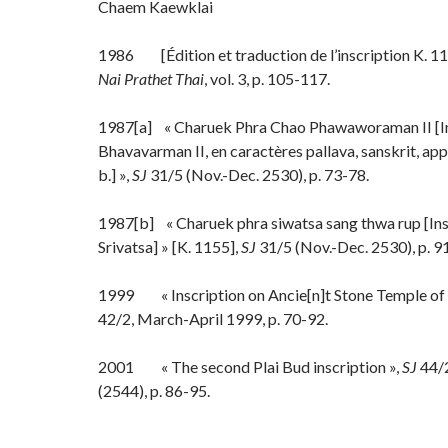
Chaem Kaewklai
1986 [Édition et traduction de l’inscription K. 1
Nai Prathet Thai
, vol. 3, p. 105-117.
1987[a] « Charuek Phra Chao Phawaworaman II [Ins
Bhavavarman II, en caractères pallava, sanskrit, appr
b.] »,
SJ
31/5 (Nov.-Dec. 2530), p. 73-78.
1987[b] « Charuek phra siwatsa sang thwa rup [Ins
Srivatsa] » [K. 1155],
SJ
31/5 (Nov.-Dec. 2530), p. 9
1999 « Inscription on Ancie[n]t Stone Temple o
42/2, March-April 1999, p. 70-92.
2001 « The second Plai Bud inscription »,
SJ
44/2
(2544), p. 86-95.