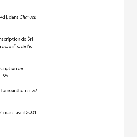
141], dans
Charuek
cription de Śrī
e
ox. xii
s. de l’è.
cription de
1-96.
f Tameunthom »,
SJ
, mars-avril 2001