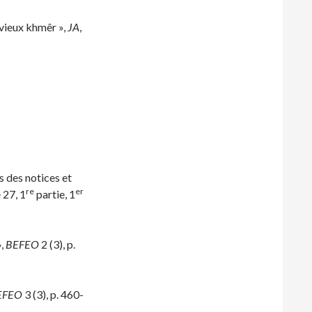
 vieux khmêr »,
JA
,
s des notices et
re
er
 27, 1
partie, 1
»,
BEFEO
2 (3), p.
EFEO
3 (3), p. 460-