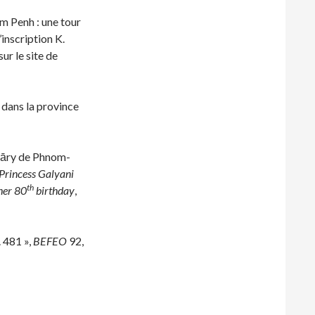
m Penh : une tour
inscription K.
ur le site de
dans la province
cāry de Phnom-
Princess Galyani
th
her 80
birthday
,
 481 »,
BEFEO
92,