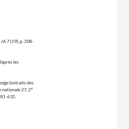
,
JA
7 (19), p. 208-
après les
bodge
(extraits des
e
e nationale 27, 2
 181-632.