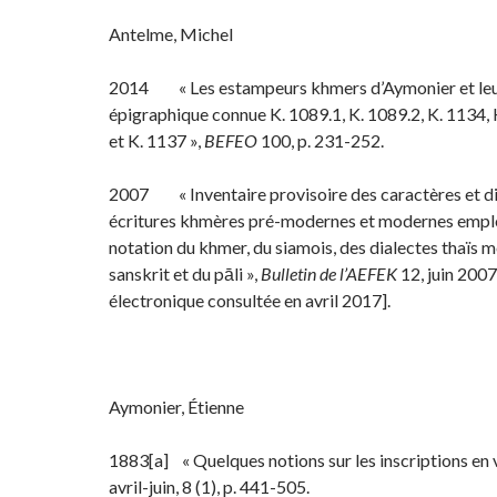
Antelme, Michel
2014 « Les estampeurs khmers d’Aymonier et leu
épigraphique connue K. 1089.1, K. 1089.2, K. 1134, 
et K. 1137 »,
BEFEO
100, p. 231-252.
2007 « Inventaire provisoire des caractères et di
écritures khmères pré-modernes et modernes emplo
notation du khmer, du siamois, des dialectes thaïs m
sanskrit et du pāli »,
Bulletin de l’AEFEK
12, juin 2007
électronique consultée en avril 2017].
Aymonier, Étienne
1883[a] « Quelques notions sur les inscriptions en 
avril-juin, 8 (1), p. 441-505.