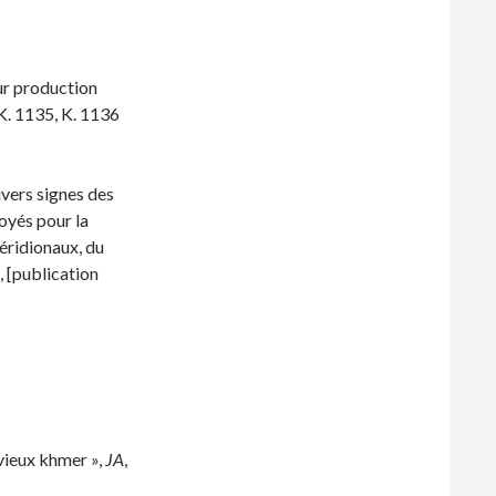
r production
K. 1135, K. 1136
vers signes des
yés pour la
éridionaux, du
, [publication
vieux khmer »,
JA
,